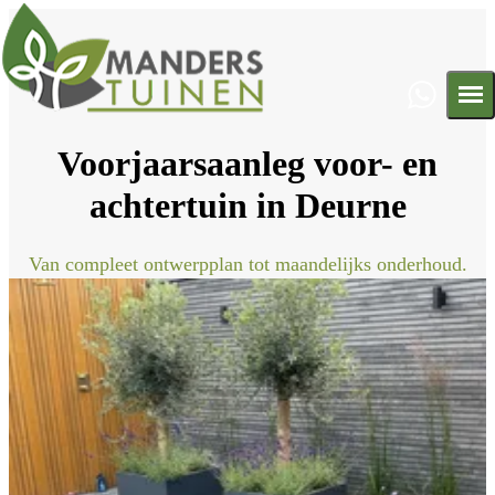
Voorjaarsaanleg voor- en
Ontwerp
achtertuin in Deurne
Aanleg
Onderhoud
Projecten
Van compleet ontwerpplan tot maandelijks onderhoud.
Contact