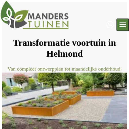
Transformatie voortuin in
Ontwerp
Helmond
Aanleg
Onderhoud
Projecten
Van compleet ontwerpplan tot maandelijks onderhoud.
Contact