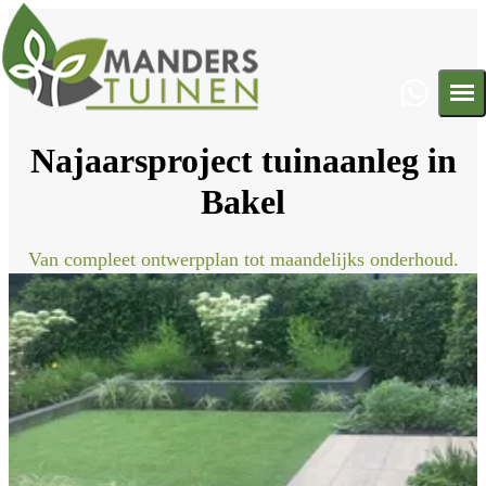
Najaarsproject tuinaanleg in
Ontwerp
Bakel
Aanleg
Onderhoud
Projecten
Van compleet ontwerpplan tot maandelijks onderhoud.
Contact