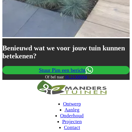
Benieuwd wat we voor jouw tuin kunnen
betekenen?
Stuur Pim een bericht
Of bel naar
06 21308994
Ontwerp
Aanleg
Onderhoud
Projecten
Contact