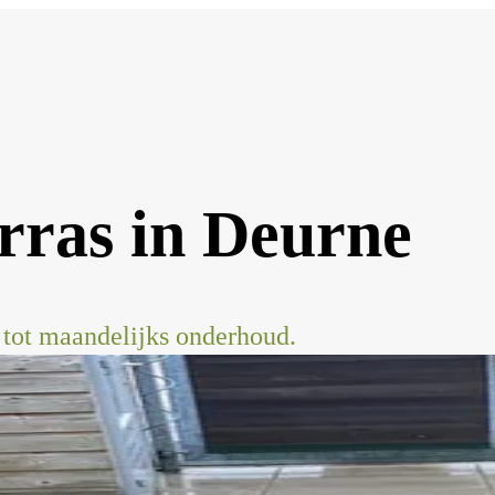
erras in Deurne
tot maandelijks onderhoud.